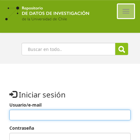
Ir
al
Cambi
contenido
naveg
principal
Buscar
Iniciar sesión
Usuario/e-mail
Contraseña