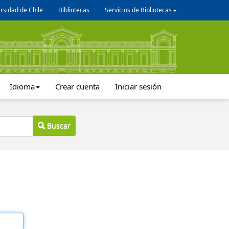
rsidad de Chile
Bibliotecas
Servicios de Bibliotecas
Idioma
Crear cuenta
Iniciar sesión
Buscar