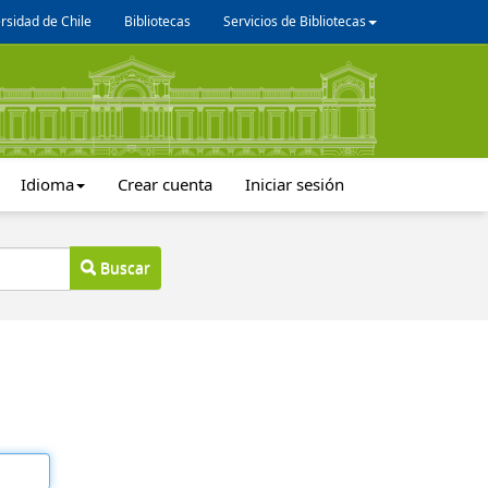
rsidad de Chile
Bibliotecas
Servicios de Bibliotecas
Idioma
Crear cuenta
Iniciar sesión
Buscar