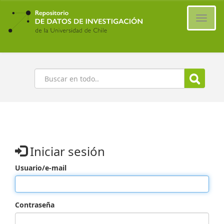
Ir
al
Cambi
contenido
naveg
principal
Buscar
Iniciar sesión
Usuario/e-mail
Contraseña