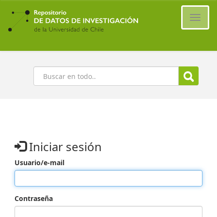
Ir
al
Cambi
contenido
naveg
principal
Buscar
Iniciar sesión
Usuario/e-mail
Contraseña