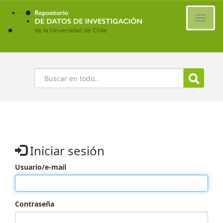
Ir
al
Cambi
contenido
naveg
principal
Buscar
Iniciar sesión
Usuario/e-mail
Contraseña