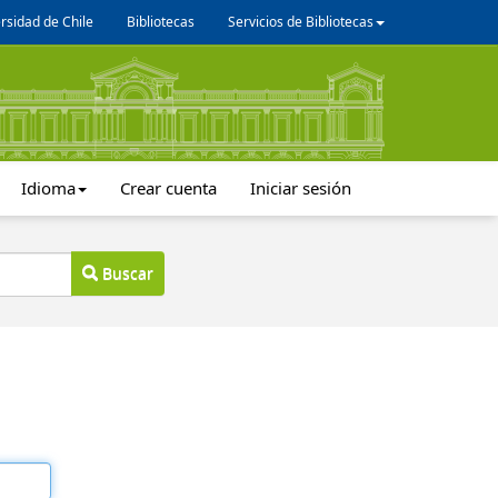
rsidad de Chile
Bibliotecas
Servicios de Bibliotecas
Idioma
Crear cuenta
Iniciar sesión
Buscar