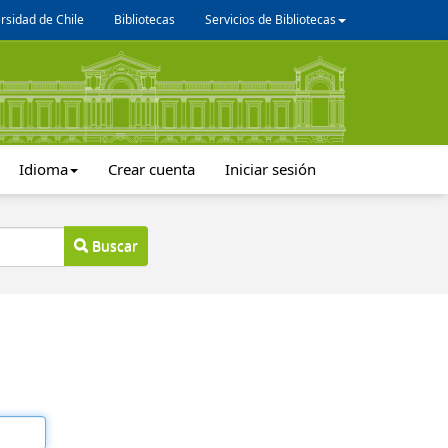
rsidad de Chile
Bibliotecas
Servicios de Bibliotecas
Idioma
Crear cuenta
Iniciar sesión
Buscar