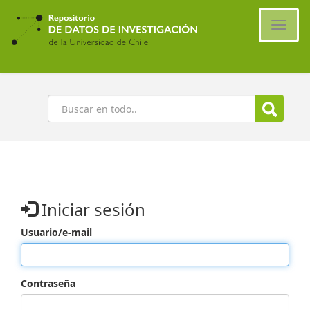
Ir
al
Cambi
contenido
naveg
principal
Buscar
Iniciar sesión
Usuario/e-mail
Contraseña