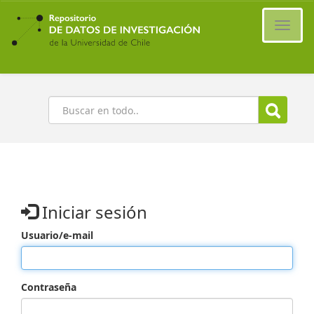
Ir
al
Cambi
contenido
naveg
principal
Buscar
Iniciar sesión
Usuario/e-mail
Contraseña