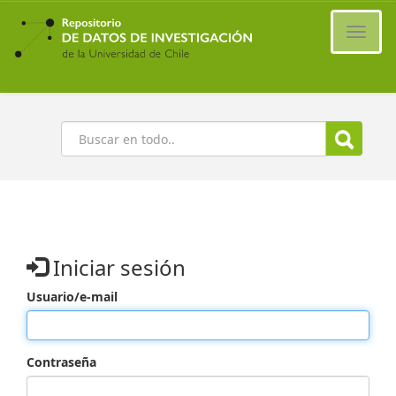
Ir
al
Cambi
contenido
naveg
principal
Buscar
Iniciar sesión
Usuario/e-mail
Contraseña