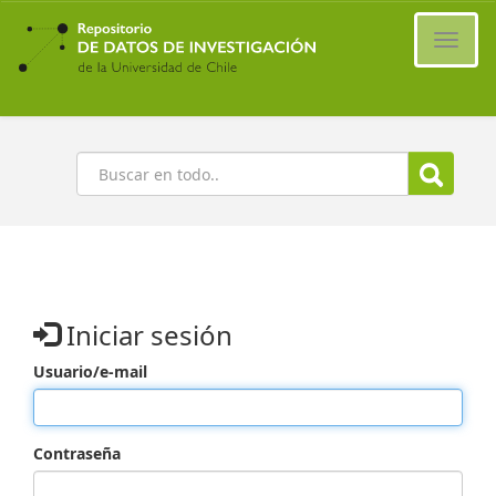
Ir
al
Cambi
contenido
naveg
principal
Buscar
Iniciar sesión
Usuario/e-mail
Contraseña