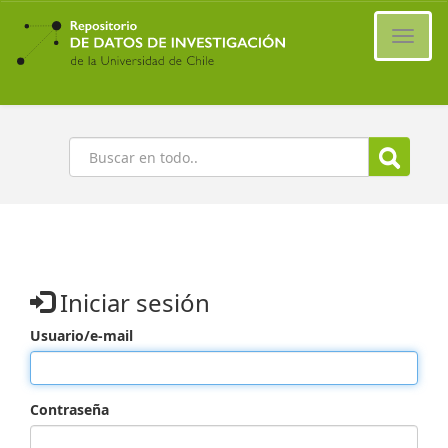
Ir
al
Cambi
contenido
naveg
principal
Buscar
Iniciar sesión
Usuario/e-mail
Contraseña