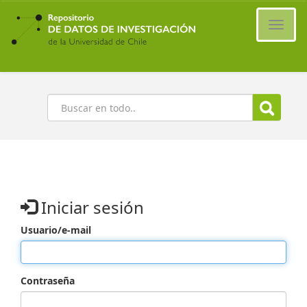
Ir
al
Cambi
contenido
naveg
principal
Buscar
Iniciar sesión
Usuario/e-mail
Contraseña