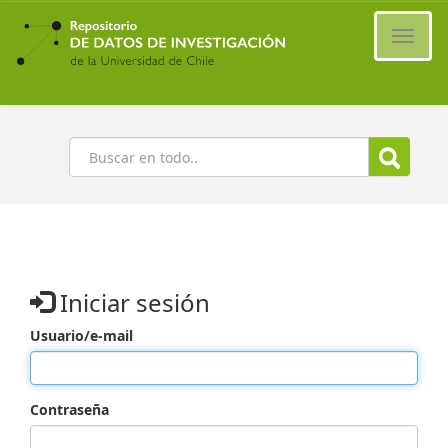
Ir
al
Cambi
contenido
naveg
principal
Buscar
Iniciar sesión
Usuario/e-mail
Contraseña