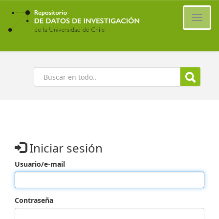
Ir
al
Cambi
contenido
naveg
principal
Buscar
Iniciar sesión
Usuario/e-mail
Contraseña