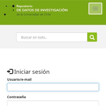
Ir
al
Cambi
contenido
naveg
principal
Buscar
Iniciar sesión
Usuario/e-mail
Contraseña