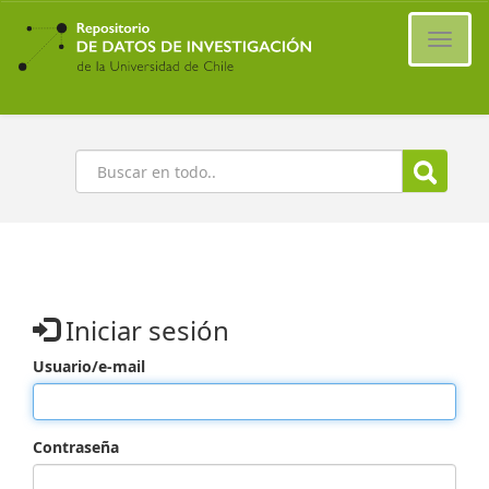
Ir
al
Cambi
contenido
naveg
principal
Buscar
Iniciar sesión
Usuario/e-mail
Contraseña