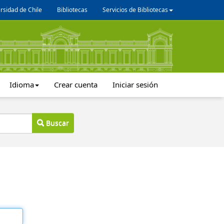
rsidad de Chile
Bibliotecas
Servicios de Bibliotecas
Idioma
Crear cuenta
Iniciar sesión
Buscar