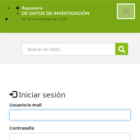
Ir
al
Cambi
contenido
naveg
principal
Buscar
Iniciar sesión
Usuario/e-mail
Contraseña