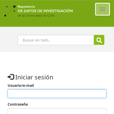
Ir
al
Cambi
contenido
naveg
principal
Buscar
Iniciar sesión
Usuario/e-mail
Contraseña