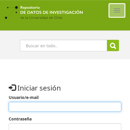
Ir
al
Cambi
contenido
naveg
principal
Buscar
Iniciar sesión
Usuario/e-mail
Contraseña