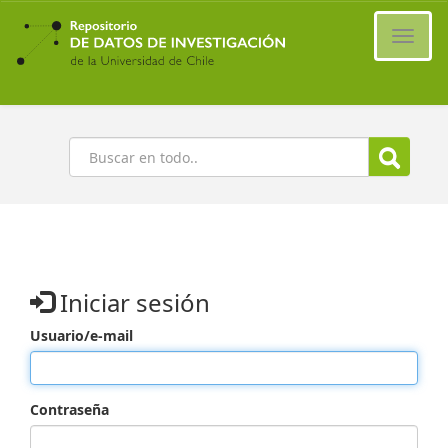
Ir
al
Cambi
contenido
naveg
principal
Buscar
Iniciar sesión
Usuario/e-mail
Contraseña