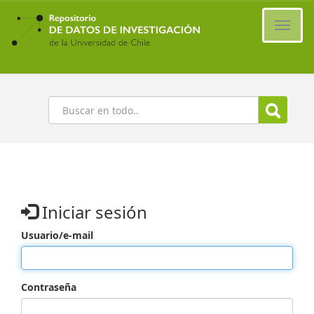
Ir
al
Cambi
contenido
naveg
principal
Buscar
Iniciar sesión
Usuario/e-mail
Contraseña