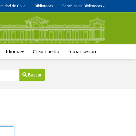
rsidad de Chile
Bibliotecas
Servicios de Bibliotecas
Idioma
Crear cuenta
Iniciar sesión
Buscar