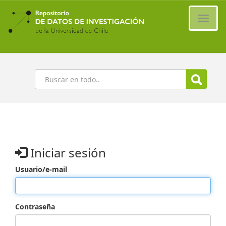
Ir
al
Cambi
contenido
naveg
principal
Buscar
Iniciar sesión
Usuario/e-mail
Contraseña