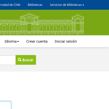
rsidad de Chile
Bibliotecas
Servicios de Bibliotecas
Idioma
Crear cuenta
Iniciar sesión
Buscar