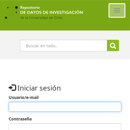
Ir
al
Cambi
contenido
naveg
principal
Buscar
Iniciar sesión
Usuario/e-mail
Contraseña