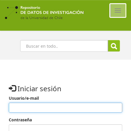
Ir
al
Cambi
contenido
naveg
principal
Buscar
Iniciar sesión
Usuario/e-mail
Contraseña