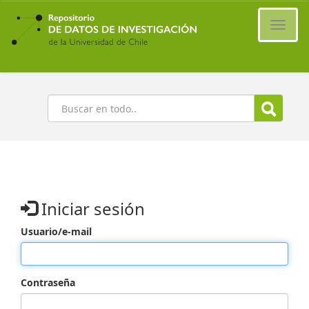
Ir
al
Cambi
contenido
naveg
principal
Buscar
Iniciar sesión
Usuario/e-mail
Contraseña