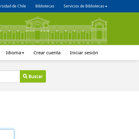
rsidad de Chile
Bibliotecas
Servicios de Bibliotecas
Idioma
Crear cuenta
Iniciar sesión
Buscar