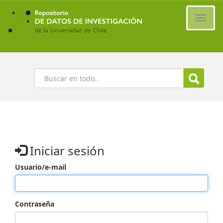
Ir
al
Cambi
contenido
naveg
principal
Buscar
Iniciar sesión
Usuario/e-mail
Contraseña