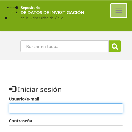
Ir
al
Cambi
contenido
naveg
principal
Buscar
Iniciar sesión
Usuario/e-mail
Contraseña