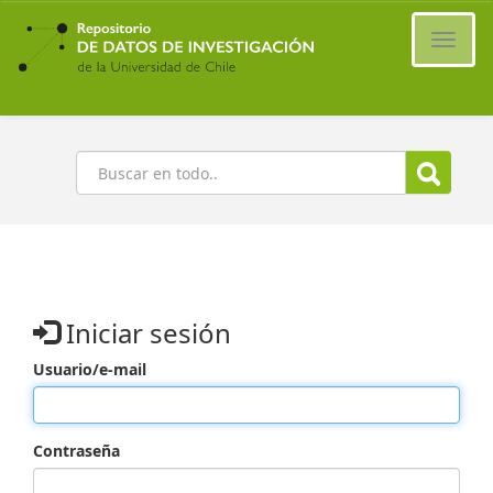
Ir
al
Cambi
contenido
naveg
principal
Buscar
Iniciar sesión
Usuario/e-mail
Contraseña