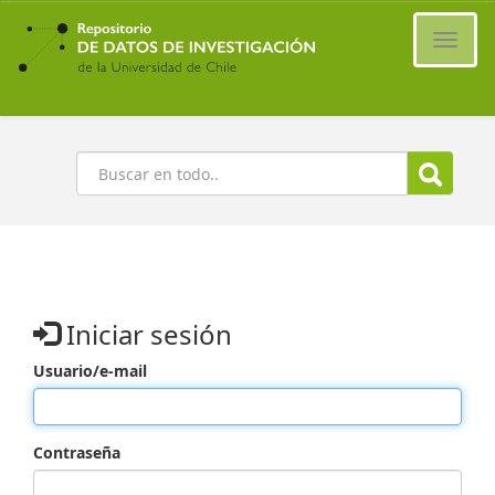
Ir
al
Cambi
contenido
naveg
principal
Buscar
Iniciar sesión
Usuario/e-mail
Contraseña