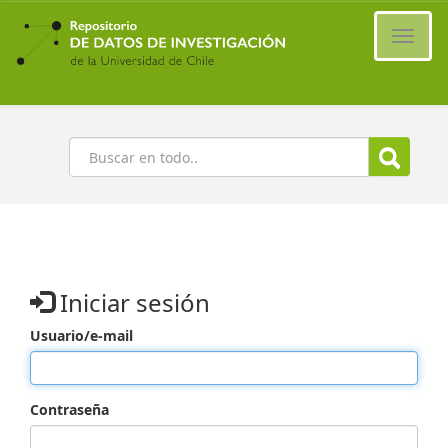
Ir
al
Cambi
contenido
naveg
principal
Buscar
Iniciar sesión
Usuario/e-mail
Contraseña