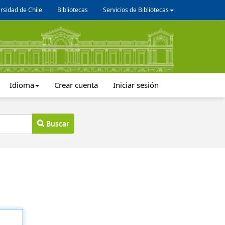
rsidad de Chile
Bibliotecas
Servicios de Bibliotecas
Idioma
Crear cuenta
Iniciar sesión
Buscar