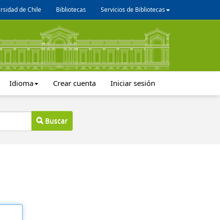
rsidad de Chile
Bibliotecas
Servicios de Bibliotecas
Idioma
Crear cuenta
Iniciar sesión
Buscar