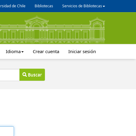
rsidad de Chile
Bibliotecas
Servicios de Bibliotecas
Idioma
Crear cuenta
Iniciar sesión
Buscar