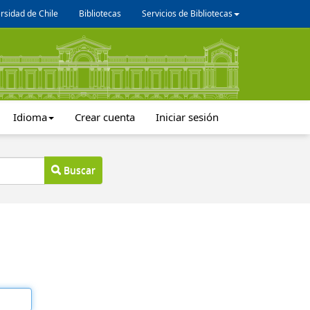
rsidad de Chile
Bibliotecas
Servicios de Bibliotecas
Idioma
Crear cuenta
Iniciar sesión
Buscar