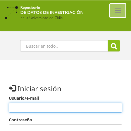
Ir
al
Cambi
contenido
naveg
principal
Buscar
Iniciar sesión
Usuario/e-mail
Contraseña