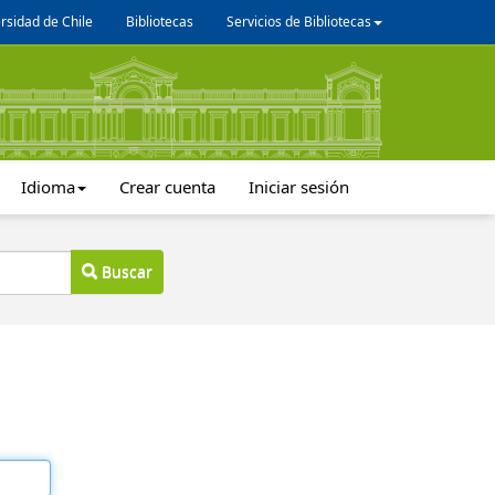
rsidad de Chile
Bibliotecas
Servicios de Bibliotecas
Idioma
Crear cuenta
Iniciar sesión
Buscar