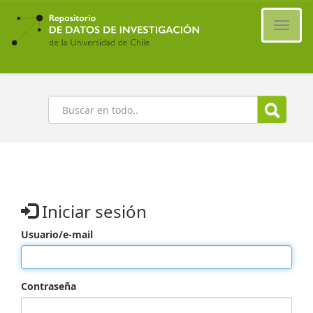
Ir
al
Cambi
contenido
naveg
principal
Buscar
Iniciar sesión
Usuario/e-mail
Contraseña