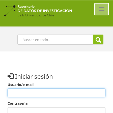
Ir
al
Cambi
contenido
naveg
principal
Buscar
Iniciar sesión
Usuario/e-mail
Contraseña