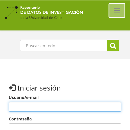
Ir
al
Cambi
contenido
naveg
principal
Buscar
Iniciar sesión
Usuario/e-mail
Contraseña