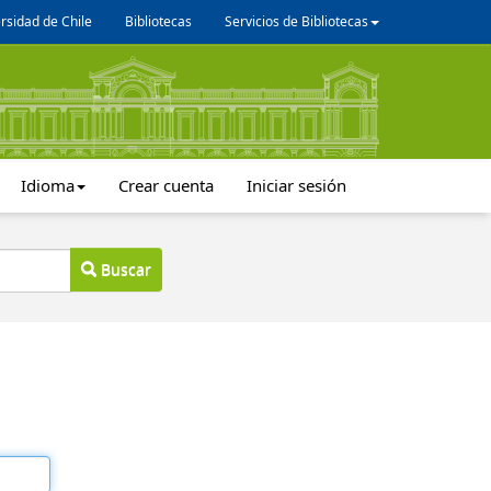
rsidad de Chile
Bibliotecas
Servicios de Bibliotecas
Idioma
Crear cuenta
Iniciar sesión
Buscar