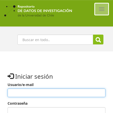
Ir
al
Cambi
contenido
naveg
principal
Buscar
Iniciar sesión
Usuario/e-mail
Contraseña