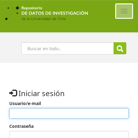
Ir
al
Cambi
contenido
naveg
principal
Buscar
Iniciar sesión
Usuario/e-mail
Contraseña