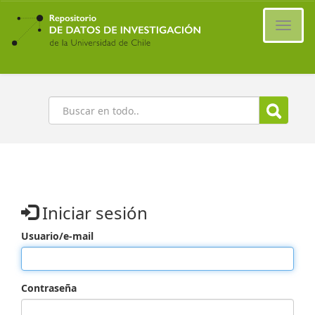
Ir
al
Cambi
contenido
naveg
principal
Buscar
Iniciar sesión
Usuario/e-mail
Contraseña