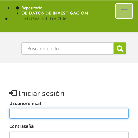
Ir
al
Cambi
contenido
naveg
principal
Buscar
Iniciar sesión
Usuario/e-mail
Contraseña